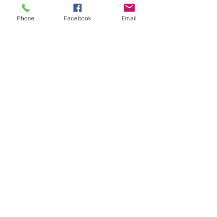
APPOINTMENT
Phone
Facebook
Email
ONLY
Book an Appointment Now
Prendre RdV avec Eléanor
CONTACT US
solutionchiro1@gmail.co
m
Phone: 04 81 18 78 19